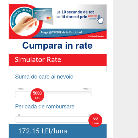
Cumpara in rate
Simulator Rate
Suma de care ai nevoie
200
20000
5000
Lei
Perioada de rambursare
6
60
60
Luni
172.15
LEI/luna