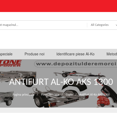
All Categories
speciale
Produse noi
Identificare piese Al-Ko
Metod
ANTIFURT AL-KO AKS 1300
Pagina principala
/
Piese remorca
/
Cuple
/
Antifurt Al-Ko AKS 1300