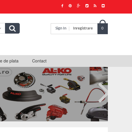

Sign In
Inregistrare
0
e de plata
Contact