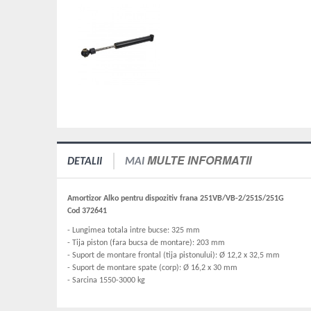
MULTE INFORMATII
DETALII
MAI
Amortizor Alko pentru dispozitiv frana 251VB/VB-2/251S/251G
Cod 372641
- Lungimea totala intre bucse: 325 mm
- Tija piston (fara bucsa de montare): 203 mm
- Suport de montare frontal (tija pistonului): Ø 12,2 x 32,5 mm
- Suport de montare spate (corp): Ø 16,2 x 30 mm
- Sarcina 1550-3000 kg