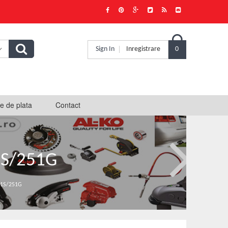

Sign In
Inregistrare
0
e de plata
Contact
1S/251G
51S/251G