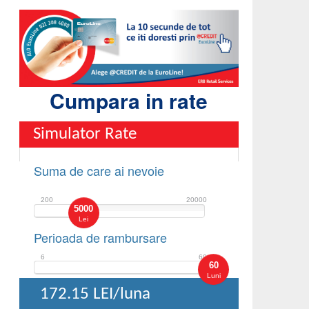
Cumpara in rate
Simulator Rate
Suma de care ai nevoie
200
20000
5000
Lei
Perioada de rambursare
6
60
60
Luni
172.15
LEI/luna