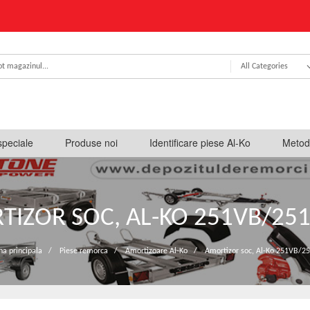
All Categories
speciale
Produse noi
Identificare piese Al-Ko
Metod
IZOR SOC, AL-KO 251VB/25
na principala
/
Piese remorca
/
Amortizoare Al-Ko
/
Amortizor soc, Al-Ko 251VB/2