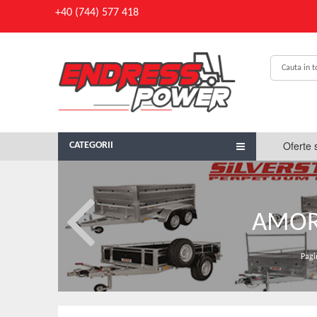
+40 (744) 577 418
Oferte 
CATEGORII
AMORT
Pagi