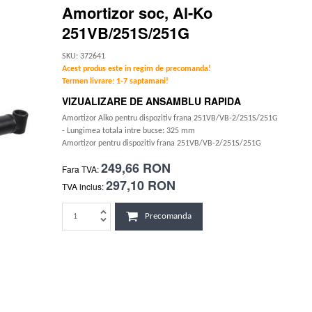
Amortizor soc, Al-Ko
251VB/251S/251G
SKU: 372641
Acest produs este in regim de precomanda!
Termen livrare: 1-7 saptamani!
VIZUALIZARE DE ANSAMBLU RAPIDA
Amortizor Alko pentru dispozitiv frana 251VB/VB-2/251S/251G
- Lungimea totala intre bucse: 325 mm
Amortizor pentru dispozitiv frana 251VB/VB-2/251S/251G
249,66 RON
Fara TVA:
297,10 RON
TVA inclus:
Precomanda