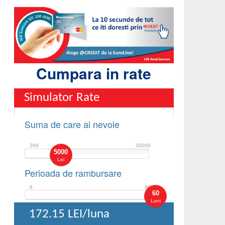
Cumpara in rate
Simulator Rate
Suma de care ai nevoie
200
20000
5000
Lei
Perioada de rambursare
6
60
60
Luni
172.15
LEI/luna