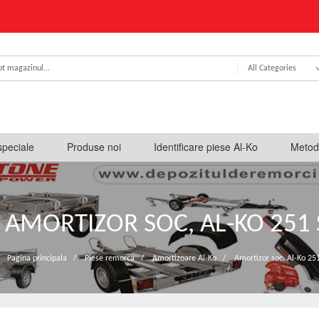
All Categories
speciale
Produse noi
Identificare piese Al-Ko
Metod
AMORTIZOR SOC, AL-KO 251 
Pagina principala
/
Piese remorca
/
Amortizoare Al-Ko
/
Amortizor soc, Al-Ko 25