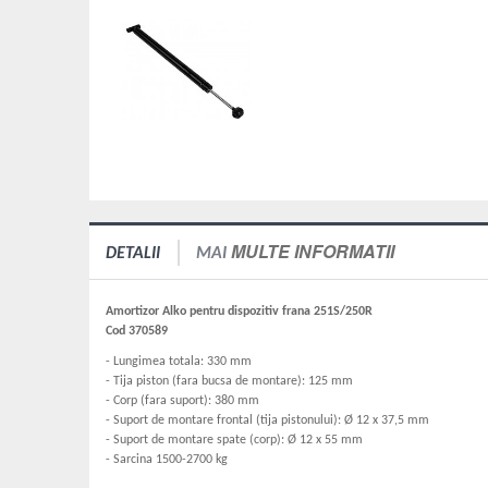
MULTE INFORMATII
DETALII
MAI
Amortizor Alko pentru dispozitiv frana 251S/250R
Cod 370589
- Lungimea totala: 330 mm
- Tija piston (fara bucsa de montare): 125 mm
- Corp (fara suport): 380 mm
- Suport de montare frontal (tija pistonului): Ø 12 x 37,5 mm
- Suport de montare spate (corp): Ø 12 x 55 mm
- Sarcina 1500-2700 kg