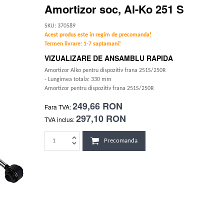
Amortizor soc, Al-Ko 251 S
SKU: 370589
Acest produs este in regim de precomanda!
Termen livrare: 1-7 saptamani!
VIZUALIZARE DE ANSAMBLU RAPIDA
Amortizor Alko pentru dispozitiv frana 251S/250R
- Lungimea totala: 330 mm
Amortizor pentru dispozitiv frana 251S/250R
249,66 RON
Fara TVA:
297,10 RON
TVA inclus:
Precomanda