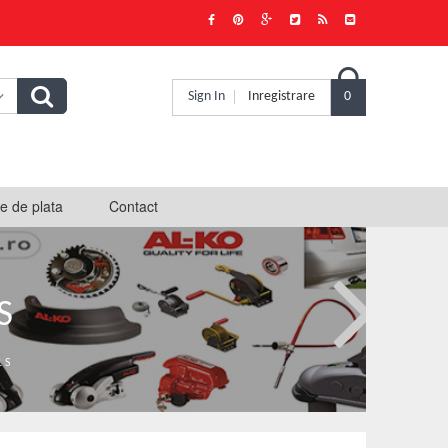

Sign In
Inregistrare
0
e de plata
Contact
S
1 S