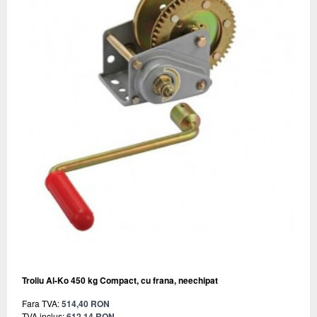
Troliu Al-Ko 450 kg Compact, cu frana, neechipat
Fara TVA:
514,40 RON
TVA inclus:
612,14 RON