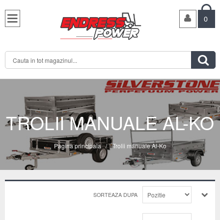

0

TROLII MANUALE AL-KO
Pagina principala
/
Trolii manuale Al-Ko
SORTEAZA DUPA