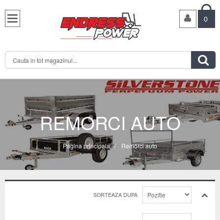

0

REMORCI AUTO
Pagina principala
/
Remorci auto
SORTEAZA DUPA