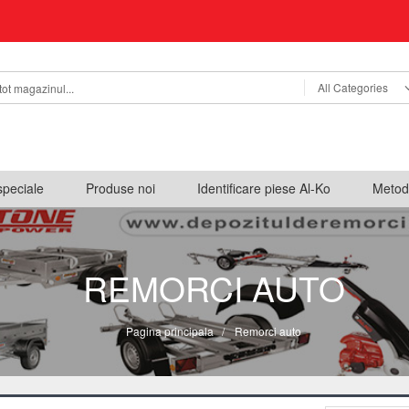
All Categories
speciale
Produse noi
Identificare piese Al-Ko
Metod
REMORCI AUTO
Pagina principala
/
Remorci auto