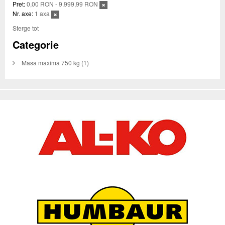
Pret:
0,00 RON - 9.999,99 RON
Nr. axe:
1 axa
Sterge tot
Categorie
Masa maxima 750 kg
(1)