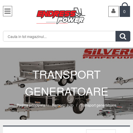

0

TRANSPORT
GENERATOARE
Pagina principala
/
Remorci auto
/
Transport generatoare