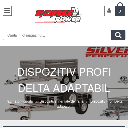

0

DISPOZITIV PROFI
DELTA ADAPTABIL
Pagina principala
/
Dispozitive inertiale de frana
/
Dispozitiv Profi Delta
adaptabil